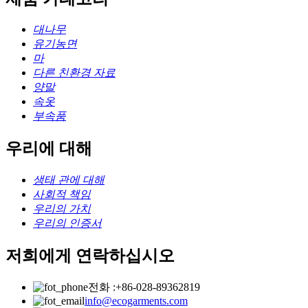
대나무
유기농면
마
다른 친환경 자료
양말
속옷
부속품
우리에 대해
생태 관에 대해
사회적 책임
우리의 가치
우리의 인증서
저희에게 연락하십시오
전화 :+86-028-89362819
info@ecogarments.com