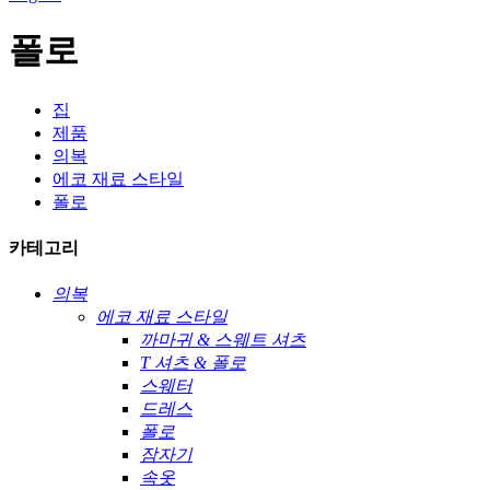
폴로
집
제품
의복
에코 재료 스타일
폴로
카테고리
의복
에코 재료 스타일
까마귀 & 스웨트 셔츠
T 셔츠 & 폴로
스웨터
드레스
폴로
잠자기
속옷