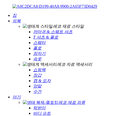
집
의복
에코 재료 스타일
까마귀 & 스웨트 셔츠
T 셔츠 & 폴로
스웨터
폴로
잠자기
속옷
에코 자료 액세서리
쇼핑백
장갑
캡 & 모자
양말
수건
아기
에코 재료 의류
턱받이
바디 슈트