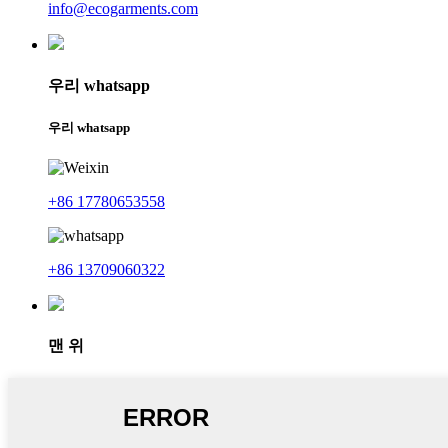
info@ecogarments.com
우리 whatsapp
우리 whatsapp
+86 17780653558
+86 13709060322
맨 위