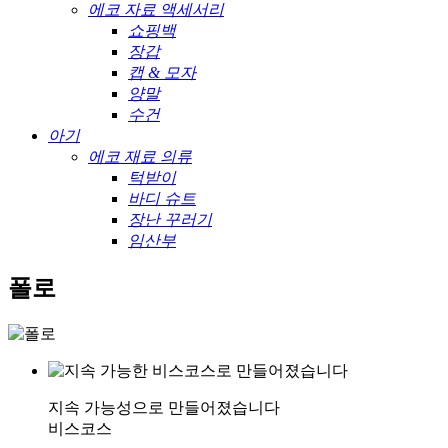
에코 자료 액세서리
쇼핑백
장갑
캡 & 모자
양말
수건
아기
에코 재료 의류
턱받이
바디 슈트
장난 꾸러기
임산부
폴로
지속 가능성으로 만들어졌습니다
비스코스